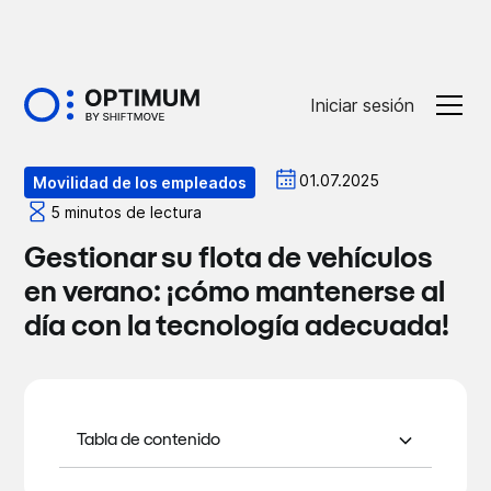
Iniciar sesión
Optiblog
01.07.2025
Movilidad de los empleados
5 minutos de lectura
Gestionar su flota de vehículos
en verano: ¡cómo mantenerse al
día con la tecnología adecuada!
Tabla de contenido
¡Vehículos siempre actualizados!
Asegurar los vehículos durante las
Siga el repunte de la actividad en
Distinguir entre viajes profesionales y
Conducción ecológica: ¡incluso en
En conclusión,