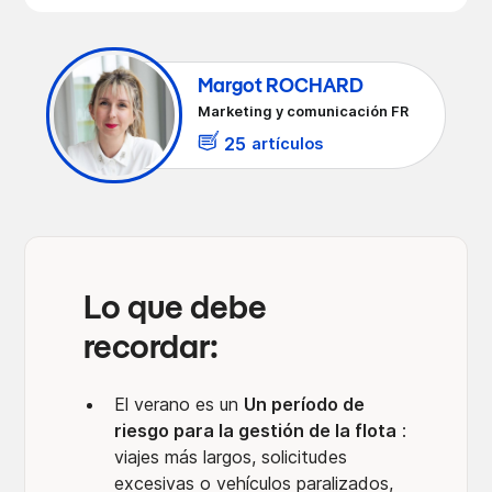
fiestas
ciertos sectores
personales durante las vacaciones
verano!
Margot ROCHARD
Marketing y comunicación FR
25
artículos
Lo que debe
recordar:
El verano es un
Un período de
riesgo para la gestión de la flota
:
viajes más largos, solicitudes
excesivas o vehículos paralizados,