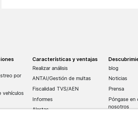
ciones
Características y ventajas
Descubrimie
Realizar análisis
blog
astreo por
ANTAI/Gestión de multas
Noticias
Fiscalidad TVS/AEN
Prensa
 vehículos
Informes
Póngase en 
nosotros
Alertas
to con el
Aplicación móvil
ventas
Centro de importación y
tración
datos