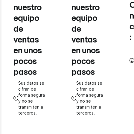
C
nuestro
nuestro
n
equipo
equipo
c
de
de
:
ventas
ventas
en unos
en unos
pocos
pocos
pasos
pasos
Sus datos se
Sus datos se
cifran de
cifran de
forma segura
forma segura
y no se
y no se
transmiten a
transmiten a
terceros.
terceros.