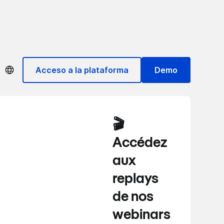
Acceso a la plataforma
Demo
🎬
Accédez
aux
replays
de nos
webinars