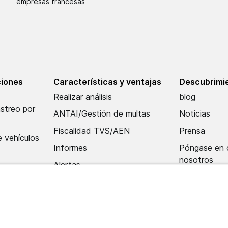
empresas francesas
ciones
Características y ventajas
Descubrimie
Realizar análisis
blog
astreo por
ANTAI/Gestión de multas
Noticias
Fiscalidad TVS/AEN
Prensa
 vehículos
Informes
Póngase en 
nosotros
Alertas
to con el
Aplicación móvil
ventas
Centro de importación y
tración
datos