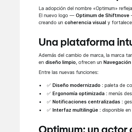
La adopción del nombre «Optimum» reflej
El nuevo logo —
Optimum de Shiftmove
—
creando un
coherencia visual
y fortalece
Una plataforma intui
Además del cambio de marca, la marca ta
en
diseño limpio
, ofrecen un
Navegación 
Entre las nuevas funciones:
✅
Diseño modernizado
: paleta de co
✅
Ergonomía optimizada
: menús desp
✅
Notificaciones centralizadas
: ge
✅
Interfaz multilingüe
: disponible e
Optimum: un actor 