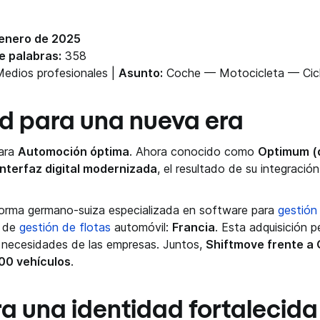
enero de 2025
e palabras:
358
edios profesionales |
Asunto:
Coche — Motocicleta — Cic
d para una nueva era
para
Automoción óptima
. Ahora conocido como
Optimum (
interfaz digital modernizada
, el resultado de su integració
forma germano-suiza especializada en software para
gestión
o de
gestión de flotas
automóvil:
Francia
. Esta adquisición 
s necesidades de las empresas. Juntos,
Shiftmove frente a
00 vehículos
.
a una identidad fortalecida