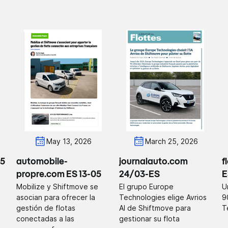
May 13, 2026
March 25, 2026
05
automobile-
journalauto.com
f
propre.com ES 13-05
24/03-ES
E
Mobilize y Shiftmove se
El grupo Europe
U
asocian para ofrecer la
Technologies elige Avrios
9
gestión de flotas
AI de Shiftmove para
T
conectadas a las
gestionar su flota