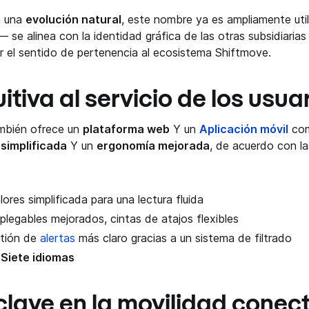
a una
evolución natural
, este nombre ya es ampliamente util
 se alinea con la identidad gráfica de las otras subsidiaria
r el sentido de pertenencia al ecosistema Shiftmove.
tiva al servicio de los usua
mbién ofrece un
plataforma web
Y un
Aplicación móvil
com
simplificada
Y un
ergonomía mejorada
, de acuerdo con l
lores simplificada para una lectura fluida
legables mejorados, cintas de atajos flexibles
stión de
alertas
más claro gracias a un sistema de filtrado
n
Siete idiomas
clave en la movilidad cone