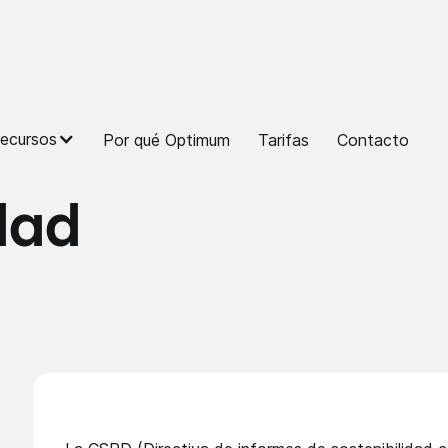
ecursos
Por qué Optimum
Tarifas
Contacto
va de informes
dad