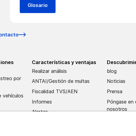
Glosario
ontacto
ciones
Características y ventajas
Descubrimie
Realizar análisis
blog
astreo por
ANTAI/Gestión de multas
Noticias
Fiscalidad TVS/AEN
Prensa
 vehículos
Informes
Póngase en 
nosotros
Alertas
to con el
Aplicación móvil
ventas
Centro de importación y
tración