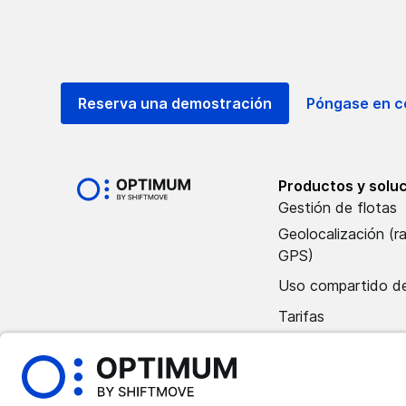
Reserva una demostración
Póngase en c
Productos y solu
Gestión de flotas
Geolocalización (r
GPS)
Uso compartido de
Tarifas
Póngase en contac
departamento de 
Reserva una demos