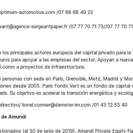
r@optimum-automotive.com /07 88 68 49 22
geant@agence-sergeantpaper.fr /07 77 70 71 73//07 77 70 7
s principales actores europeos del capital privado para la t
 euros para apoyar a las empresas del sector. Apoyan a nue
í como a proyectos de infraestructura.
 personas con sede en París, Grenoble, Metz, Madrid y Muns
siones desde 2005. Paris Fonds Vert es un fondo de capital d
arís. Su objetivo es acelerar la transición energética y ecoló
 directivo/ lionel.cormier@demeter-im.com /01 43 12 53 40
o de Amundi
tionados (al 30 de junio de 2019), Amundi Private Equity Fun