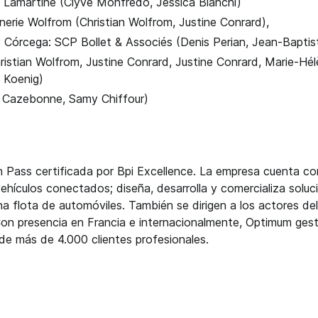
t Lamartine (Clyve Monfredo, Jessica Bianchi)
rnerie Wolfrom (Christian Wolfrom, Justine Conrard),
y Córcega: SCP Bollet & Associés (Denis Perian, Jean-Bapti
ristian Wolfrom, Justine Conrard, Justine Conrard, Marie-Hélè
e Koenig)
nt Cazebonne, Samy Chiffour)
Pass certificada por Bpi Excellence. La empresa cuenta c
ehículos conectados; diseña, desarrolla y comercializa solu
a flota de automóviles. También se dirigen a los actores de
c. Con presencia en Francia e internacionalmente, Optimum g
de más de 4.000 clientes profesionales.