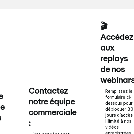
🎬
Accédez
aux
replays
de nos
webinar
Contactez
Remplissez le
e
formulaire ci-
notre équipe
dessous pour
le
débloquer
30
commerciale
jours d’accès
s
illimité
à nos
:
vidéos
enregistrées.