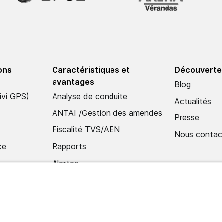
ions
Caractéristiques et
Découverte
avantages
Blog
ivi GPS)
Analyse de conduite
Actualités
ANTAI /Gestion des amendes
Presse
Fiscalité TVS/AEN
Nous contac
ce
Rapports
Alertes
o
Appli mobile
Hub d'importation /de
données