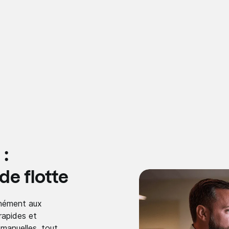
:
de flotte
anément aux
rapides et
 manuelles, tout