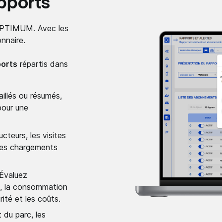
pports
’OPTIMUM. Avec les
onnaire.
ports
répartis dans
aillés ou résumés,
pour une
cteurs, les visites
 des chargements
Évaluez
s, la consommation
rité et les coûts.
t du parc, les