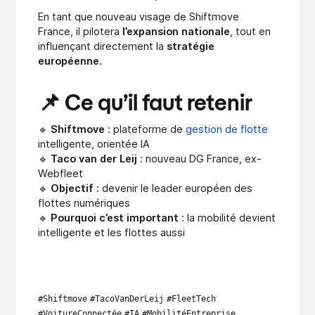
En tant que nouveau visage de Shiftmove
France, il pilotera
l’expansion nationale
, tout en
influençant directement la
stratégie
européenne
.
📌 Ce qu’il faut retenir
🔹
Shiftmove
: plateforme de
gestion de flotte
intelligente, orientée IA
🔹
Taco van der Leij
: nouveau DG France, ex-
Webfleet
🔹
Objectif
: devenir le leader européen des
flottes numériques
🔹
Pourquoi c’est important
: la mobilité devient
intelligente et les flottes aussi
#Shiftmove
#TacoVanDerLeij
#FleetTech
#VoitureConnectée
#IA
#MobilitéEntreprise