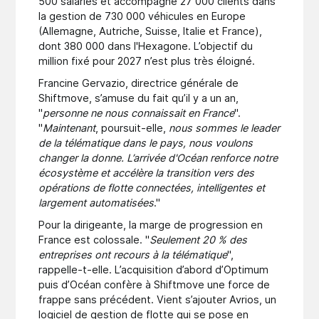
500 salariés et accompagne 27 000 clients dans
la gestion de 730 000 véhicules en Europe
(Allemagne, Autriche, Suisse, Italie et France),
dont 380 000 dans l'Hexagone. L’objectif du
million fixé pour 2027 n’est plus très éloigné.
Francine Gervazio, directrice générale de
Shiftmove, s’amuse du fait qu’il y a un an,
"
personne ne nous connaissait en France
".
"
Maintenant
, poursuit-elle,
nous sommes le leader
de la télématique dans le pays, nous voulons
changer la donne. L’arrivée d'Océan renforce notre
écosystème et accélère la transition vers des
opérations de flotte connectées, intelligentes et
largement automatisées
."
Pour la dirigeante, la marge de progression en
France est colossale. "
Seulement 20 % des
entreprises ont recours à la télématique
",
rappelle-t-elle. L’acquisition d’abord d’Optimum
puis d’Océan confère à Shiftmove une force de
frappe sans précédent. Vient s’ajouter Avrios, un
logiciel de gestion de flotte qui se pose en