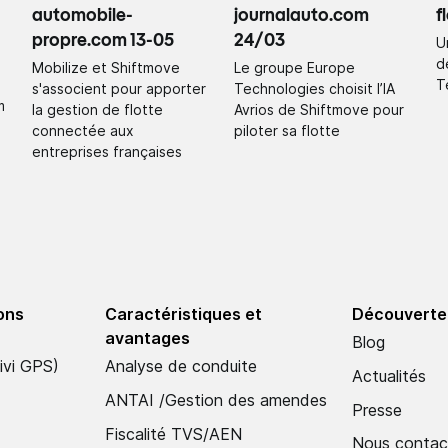
automobile-
journalauto.com
f
propre.com 13-05
24/03
Un
d
Mobilize et Shiftmove
Le groupe Europe
T
s'associent pour apporter
Technologies choisit l’IA
m
la gestion de flotte
Avrios de Shiftmove pour
connectée aux
piloter sa flotte
entreprises françaises
ions
Caractéristiques et
Découverte
avantages
Blog
ivi GPS)
Analyse de conduite
Actualités
ANTAI /Gestion des amendes
Presse
Fiscalité TVS/AEN
Nous contac