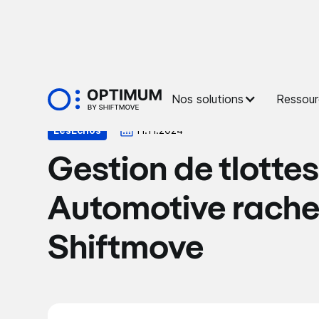
Presse
Nos solutions
Ressour
LesEchos
11.11.2024
Gestion de tlotte
Automotive rache
Shiftmove