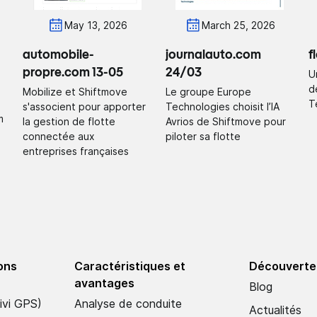
May 13, 2026
March 25, 2026
automobile-
journalauto.com
f
propre.com 13-05
24/03
Un
d
Mobilize et Shiftmove
Le groupe Europe
T
s'associent pour apporter
Technologies choisit l’IA
m
la gestion de flotte
Avrios de Shiftmove pour
connectée aux
piloter sa flotte
entreprises françaises
ions
Caractéristiques et
Découverte
avantages
Blog
ivi GPS)
Analyse de conduite
Actualités