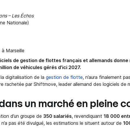
ons – Les Échos
ne Nationale)
 à Marseille
giciels de gestion de flottes français et allemands donne
million de véhicules gérés d’ici 2027.
a digitalisation de la
gestion de flotte
, n’aura finalement pa
être rachetée par Shiftmove, leader allemand des logiciels de m
 dans un marché en pleine c
ation d’un groupe de
350 salariés
, revendiquant
18 000 entr
ct n’a pas été divulgué, les estimations le situent autour de
100