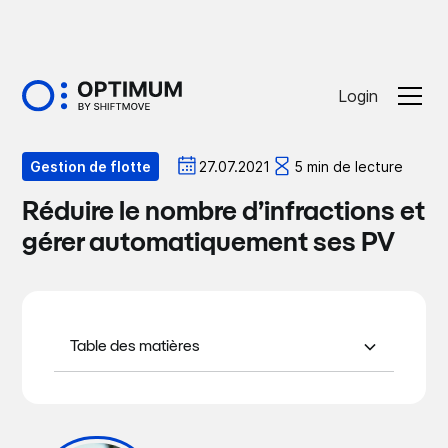
Login
Optiblog
27.07.2021
5 min de lecture
Gestion de flotte
Réduire le nombre d’infractions et
gérer automatiquement ses PV
Table des matières
Le véhicule connecté : la réponse pour
Véhicule désigné ou partagé ? Comment
Pour aller plus loin...
limiter les infractions et automatiser le
identifier l'auteur.
traitement