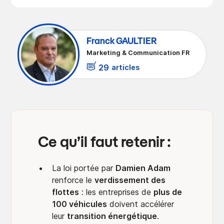
Présentation de la loi de Damien Adam
Seuils d'écologisation de la flotte :
Optimisez la gestion de votre flotte
En conclusion :
sur la décarbonisation des flottes de
quelles nouvelles exigences ?
pour répondre aux nouvelles
véhicules
exigences
Franck GAULTIER
Marketing & Communication FR
29
articles
Ce qu’il faut retenir :
La loi portée par
Damien Adam
renforce le
verdissement des
flottes
: les entreprises de
plus de
100 véhicules
doivent accélérer
leur
transition énergétique
.